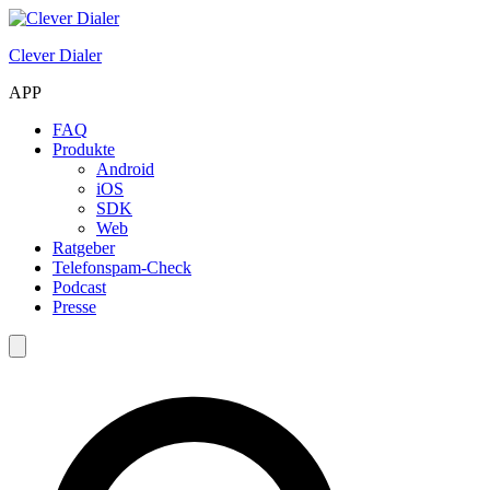
Clever Dialer
APP
FAQ
Produkte
Android
iOS
SDK
Web
Ratgeber
Telefonspam-Check
Podcast
Presse