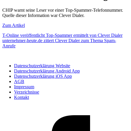
CHIP warnt seine Leser vor einer Top-Spammer-Telefonnummer.
Quelle dieser Information war Clever Dialer.
Zum Artikel
Beitragsnavigation
T-Online veröffentlicht Top-Spammer ermittelt von Clever Dialer
unternehmer-heute.de zitiert Clever Dialer zum Thema Spam-
Anrufe
Datenschutzerklärung Website
Datenschutzerklärung Android App
Datenschutzerklärung iOS App
AGB
Impressum
Verzeichnisse
Kontakt