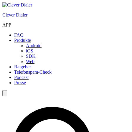
Clever Dialer
APP
FAQ
Produkte
Android
iOS
SDK
Web
Ratgeber
Telefonspam-Check
Podcast
Presse