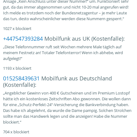
Ansage „Kein Anschluss unter dieser Nummer!“ um. Funktioniert sehr
gut, da das immer abgenommen und nicht 10-20 mal angerufen wird!
Ich melde es trotzdem noch der Bundesnetzagentur – je mehr Leute
das tun, desto wahrscheinlicher werden diese Nummern gesperrt.“
1027 x blockiert
+447547393284
Mobilfunk aus UK (Kostenfalle):
„Diese Telefonnummer ruft seit Wochen mehrere Male täglich auf
meinem Festnetz an! Totaler Telefonterror! Wenn ich abhebe, wird
aufgelegt!“
1193 x blockiert
015258439631
Mobilfunk aus Deutschland
(Kostenfalle):
„Angeblicher Gewinn von 400 € Gutscheinen und im Premium Lostopf
hätte ich ein kostenloses Zeitschriften Abo gewonnen. Die wollen dann
für eine „Schutz-Perfekt-24“-Versicherung die Bankverbindung haben.
Das habe ich abgelehnt, da wurde die Dame pampig. Solchen Strolchen
sollte man das Handwerk legen und die anzeigen! Habe die Nummer
blockiert.“
704 x blockiert