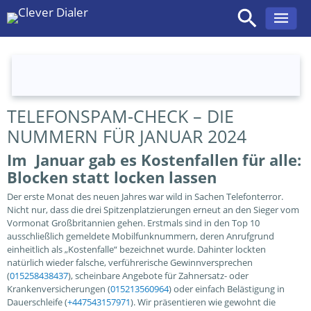
TELEFONSPAM-CHECK – DIE
Zum
Inhalt
NUMMERN FÜR JANUAR 2024
springen
Im Januar gab es Kostenfallen für alle:
Blocken statt locken lassen
Der erste Monat des neuen Jahres war wild in Sachen Telefonterror.
Nicht nur, dass die drei Spitzenplatzierungen erneut an den Sieger vom
Vormonat Großbritannien gehen. Erstmals sind in den Top 10
ausschließlich gemeldete Mobilfunknummern, deren Anrufgrund
einheitlich als „Kostenfalle“ bezeichnet wurde. Dahinter lockten
natürlich wieder falsche, verführerische Gewinnversprechen
(
015258438437
), scheinbare Angebote für Zahnersatz- oder
Krankenversicherungen (
015213560964
) oder einfach Belästigung in
Dauerschleife (
+447543157971
). Wir präsentieren wie gewohnt die