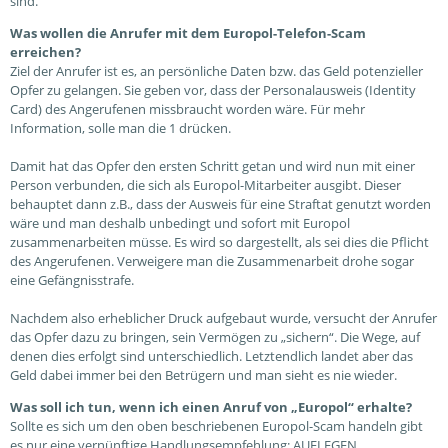
sind.
Was wollen die Anrufer mit dem Europol-Telefon-Scam
erreichen?
Ziel der Anrufer ist es, an persönliche Daten bzw. das Geld potenzieller
Opfer zu gelangen. Sie geben vor, dass der Personalausweis (Identity
Card) des Angerufenen missbraucht worden wäre. Für mehr
Information, solle man die 1 drücken.
Damit hat das Opfer den ersten Schritt getan und wird nun mit einer
Person verbunden, die sich als Europol-Mitarbeiter ausgibt. Dieser
behauptet dann z.B., dass der Ausweis für eine Straftat genutzt worden
wäre und man deshalb unbedingt und sofort mit Europol
zusammenarbeiten müsse. Es wird so dargestellt, als sei dies die Pflicht
des Angerufenen. Verweigere man die Zusammenarbeit drohe sogar
eine Gefängnisstrafe.
Nachdem also erheblicher Druck aufgebaut wurde, versucht der Anrufer
das Opfer dazu zu bringen, sein Vermögen zu „sichern“. Die Wege, auf
denen dies erfolgt sind unterschiedlich. Letztendlich landet aber das
Geld dabei immer bei den Betrügern und man sieht es nie wieder.
Was soll ich tun, wenn ich einen Anruf von „Europol“ erhalte?
Sollte es sich um den oben beschriebenen Europol-Scam handeln gibt
es nur eine vernünftige Handlungsempfehlung: AUFLEGEN.