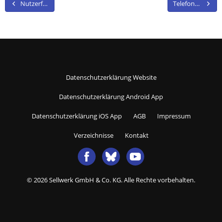
Beitragsnavigation
Nutzerfragen aufgeklärt: Fünf dringende Fragen von Telefonspam-Betroffenen
Telefonspam-Check – Die Nummern für August 2022
Datenschutzerklärung Website
Datenschutzerklärung Android App
Datenschutzerklärung iOS App
AGB
Impressum
Verzeichnisse
Kontakt
© 2026 Sellwerk GmbH & Co. KG. Alle Rechte vorbehalten.